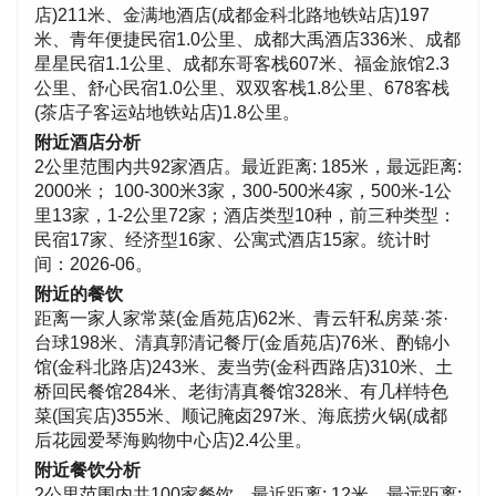
店)211米、金满地酒店(成都金科北路地铁站店)197
米、青年便捷民宿1.0公里、成都大禹酒店336米、成都
星星民宿1.1公里、成都东哥客栈607米、福金旅馆2.3
公里、舒心民宿1.0公里、双双客栈1.8公里、678客栈
(茶店子客运站地铁站店)1.8公里。
附近酒店分析
2公里范围内共92家酒店。最近距离: 185米，最远距离:
2000米； 100-300米3家，300-500米4家，500米-1公
里13家，1-2公里72家；酒店类型10种，前三种类型：
民宿17家、经济型16家、公寓式酒店15家。统计时
间：2026-06。
附近的餐饮
距离一家人家常菜(金盾苑店)62米、青云轩私房菜·茶·
台球198米、清真郭清记餐厅(金盾苑店)76米、酌锦小
馆(金科北路店)243米、麦当劳(金科西路店)310米、土
桥回民餐馆284米、老街清真餐馆328米、有几样特色
菜(国宾店)355米、顺记腌卤297米、海底捞火锅(成都
后花园爱琴海购物中心店)2.4公里。
附近餐饮分析
2公里范围内共100家餐饮。最近距离: 12米，最远距离: