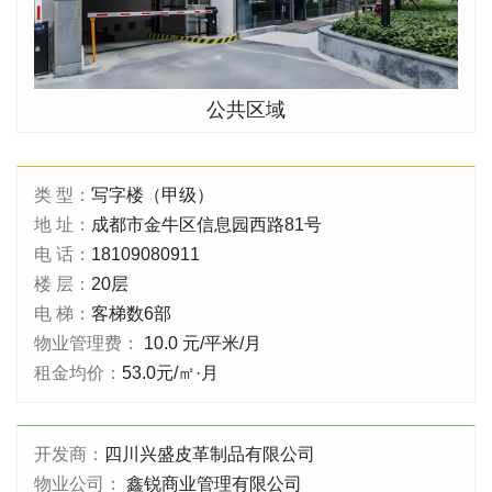
公共区域
类 型：
写字楼（甲级）
地 址：
成都市金牛区信息园西路81号
电 话：
18109080911
楼 层：
20层
电 梯：
客梯数6部
物业管理费：
10.0 元/平米/月
租金均价：
53.0元/㎡·月
开发商：
四川兴盛皮革制品有限公司
物业公司：
鑫锐商业管理有限公司