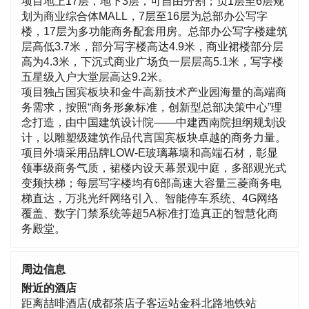
项目地上17层，地下3层，可自由分割；负1层至6层规
划为商业综合体MALL，7层至16层为总部办公写字
楼，17层为多功能商务配套用房。总部办公写字楼建筑
层高低3.7米，部分写字楼高达4.9米，商业裙楼部分层
高为4.3米，下沉式商业广场负一层层高5.1米，写字楼
五星级入户大堂层高达9.2米。
项目独占国宾板块和金牛高新技术产业园海量的高端商
务需求，按照“商务形象标准，创新型总部决策中心”理
念打造，由中国建筑设计院——中建西南院担纲规划设
计，以雕塑级建筑作品代言国宾板块卓越的商务力量。
项目外墙采用品牌LOW-E玻璃幕墙和高端石材，彰显
领事级商务气质，裙楼内设天幕景观中庭，多部观光式
变频扶梯；每层写字楼均有6部高速大容量三菱商务电
梯直达，万兆光纤网络引入、智能停车系统、4G网络
覆盖、数字门禁系统等超5A标准打造真正的智慧化商
务殿堂。
周边信息
附近的酒店
距离喆啡酒店(成都茶店子客运站金科北路地铁站