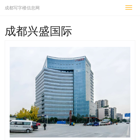
成都写字楼信息网
切
换
导
成都兴盛国际
航