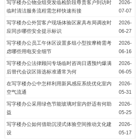
写字楼办公物业组突发临检阶段尊贵客户到访时
2026-
临时清洁服务流程需怎样快速衔接
07-07
写字楼办公外贸客户现场体验区家具布局调改时
2026-
应同步哪些安全提示标识
06-27
写字楼办公员工午休区设置多组小型按摩椅需考
2026-
虑哪些用电安全细节
06-16
写字楼办公法律顾问专场临时咨询日遇预约爆满
2026-
后替代会议区筛选标准通常为何
06-05
在写字楼办公中怎样利用新风感应系统优化室内
2026-
空气流通
05-31
写字楼办公采用绿色节能玻璃对室内舒适有何助
2026-
益
05-25
写字楼办公如何借助沉浸式体验空间推动文化建
2026-
设
05-17