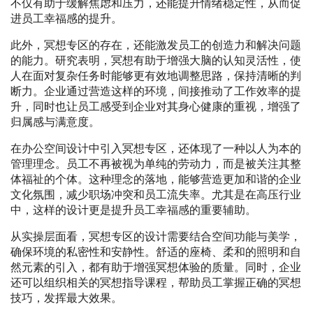
不仅有助于缓解焦虑和压力，还能提升情绪稳定性，从而促
进员工幸福感的提升。
此外，冥想专区的存在，还能激发员工的创造力和解决问题
的能力。研究表明，冥想有助于增强大脑的认知灵活性，使
人在面对复杂任务时能够更有效地调整思路，保持清晰的判
断力。企业通过营造这样的环境，间接推动了工作效率的提
升，同时也让员工感受到企业对其身心健康的重视，增强了
归属感与满意度。
在办公空间设计中引入冥想专区，还体现了一种以人为本的
管理理念。员工不再被视为单纯的劳动力，而是被关注其整
体福祉的个体。这种理念的落地，能够营造更加和谐的企业
文化氛围，减少职场冲突和员工流失率。尤其是在高压行业
中，这样的设计更是提升员工幸福感的重要辅助。
从实操层面看，冥想专区的设计需要结合空间功能与美学，
确保环境的私密性和安静性。舒适的座椅、柔和的照明和自
然元素的引入，都有助于增强冥想体验的质量。同时，企业
还可以组织相关的冥想指导课程，帮助员工掌握正确的冥想
技巧，发挥最大效果。