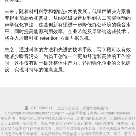
未来，随着材料科学和智能技术的发展，低噪声解决方案将
变得更加高效和普及。从纳米级吸音材料到人工智能驱动的
声学优化算法，这些创新有望进一步降低办公环境的噪音水
平，同时提高能源利用效率。企业若能及早采纳这些技术，
将在人才吸引和 retention 方面占据先机。
总之，通过科学的方法和先进的技术手段，写字楼可以有效
地减少噪音污染，为员工创造一个更加舒适和高效的工作空
间。这不仅有助于提升整体生产力，还能强化企业的文化建
设，实现可持续的健康发展。
18109080911
企业办公选址，欢迎您致电咨询！
Copyright © www.xingshengguoji.cn --成都写字楼信息网-- All rights reserved.
免责声明：本站为第三方写字楼信息展示平台，所提供的信息来源于互联网公开资料
及人工整理，仅供参考。本站与相关写字楼的大厦产权方、物业管理方、开发商、运
营方等主体不存在任何隶属关系、授权关系或商业合作关系，亦不代表其发布任何官
方信息或作出任何承诺。本站所展示的部分信息（包括但不限于文字、图片、联系方